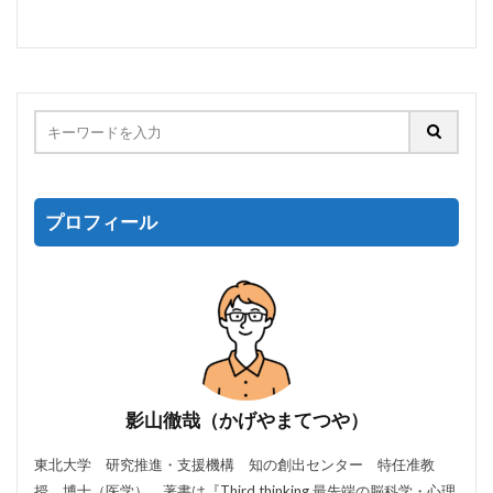
プロフィール
影山徹哉（かげやまてつや）
東北大学 研究推進・支援機構 知の創出センター 特任准教
授。博士（医学）。著書は『Third thinking 最先端の脳科学・心理