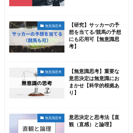
【研究】サッカーの予
無意識思考
想を当てる/競馬の予想
にも応用可【無意識思
考】
【無意識思考】重要な
無意識思考
意思決定は無意識にお
まかせ【科学的根拠あ
り】
意思決定と思考法【直
無意識思考
観（直感）と論理】