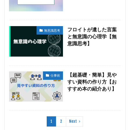
フロイトが遺した言葉
無意識思考
と無意識の心理学【無
意識思考】
【超基礎・簡単】見や
仕事術
すい資料の作り方【お
すすめ本の紹介あり】
1
2
Next