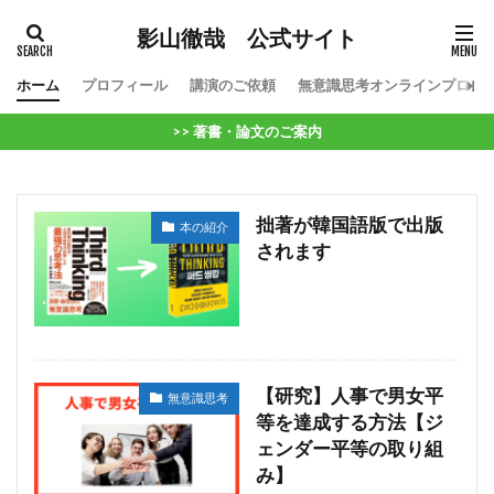
影山徹哉 公式サイト
ホーム
プロフィール
講演のご依頼
無意識思考オンラインプログ
>> 著書・論文のご案内
拙著が韓国語版で出版
本の紹介
されます
【研究】人事で男女平
無意識思考
等を達成する方法【ジ
ェンダー平等の取り組
み】